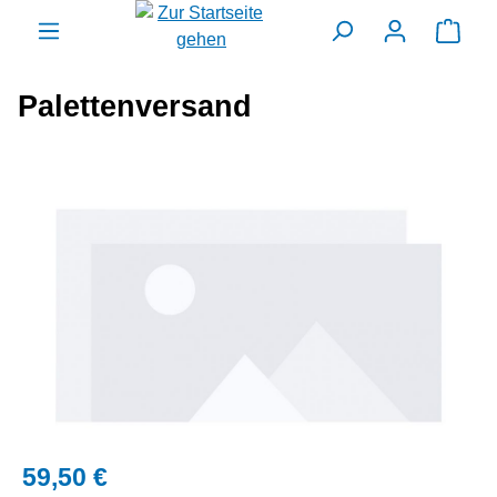
alt springen
Ware
Palettenversand
Bildergalerie überspringen
59,50 €