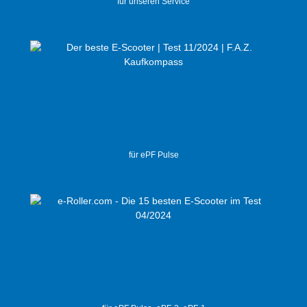
für unseren Service
für ePF Pulse