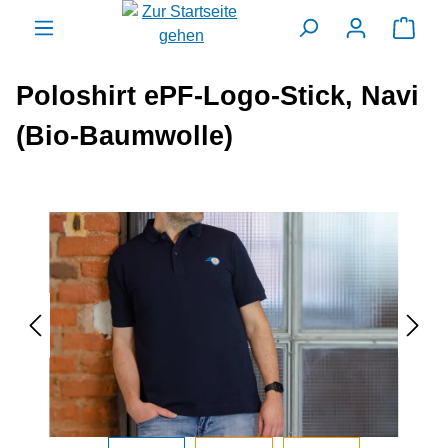
alt springen
Ware
Poloshirt ePF-Logo-Stick, Navi
(Bio-Baumwolle)
Bildergalerie überspringen