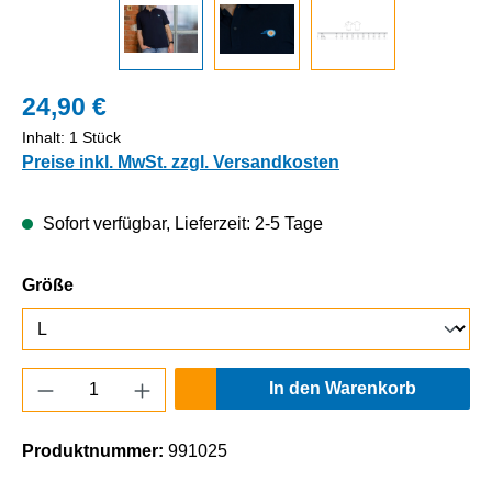
24,90 €
Inhalt:
1 Stück
Preise inkl. MwSt. zzgl. Versandkosten
Sofort verfügbar, Lieferzeit: 2-5 Tage
auswählen
Größe
Produkt Anzahl: Gib den gewünschten Wert e
In den Warenkorb
Produktnummer:
991025