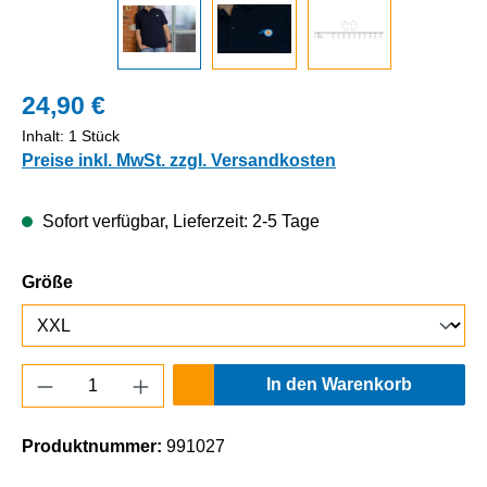
24,90 €
Inhalt:
1 Stück
Preise inkl. MwSt. zzgl. Versandkosten
Sofort verfügbar, Lieferzeit: 2-5 Tage
auswählen
Größe
Produkt Anzahl: Gib den gewünschten Wert e
In den Warenkorb
Produktnummer:
991027