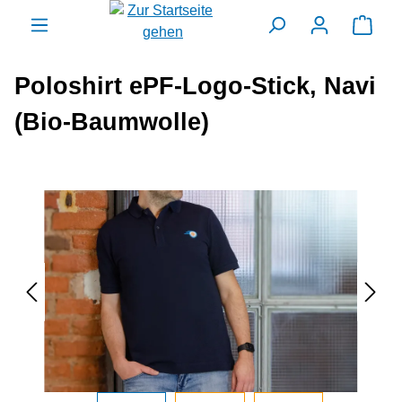
alt springen
Ware
Poloshirt ePF-Logo-Stick, Navi
(Bio-Baumwolle)
Bildergalerie überspringen