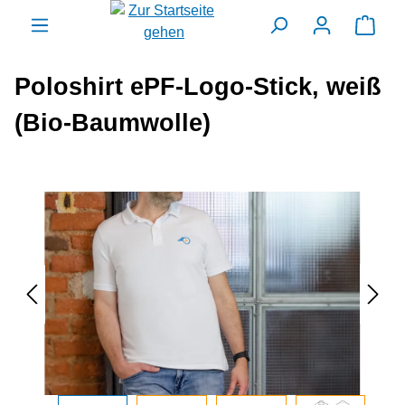
alt springen
Ware
Poloshirt ePF-Logo-Stick, weiß
(Bio-Baumwolle)
Bildergalerie überspringen