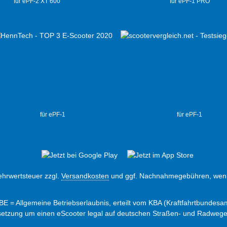
für ePF-2 XT 600
für ePF-1 PRO
für ePF-1
für ePF-1
Mehrwertsteuer zzgl.
Versandkosten
und ggf. Nachnahmegebühren, wenn
ABE = Allgemeine Betriebserlaubnis, erteilt vom KBA (Kraftfahrtbundesam
ssetzung um einen eScooter legal auf deutschen Straßen- und Radweg