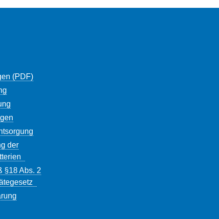
gen (PDF)
ng
ung
ngen
entsorgung
g der
tterien
ß §18 Abs. 2
rätegesetz
ärung