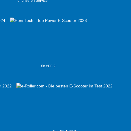
für unseren Service
für ePF-2