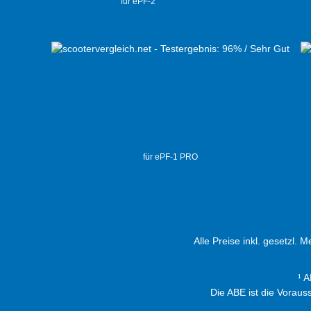
für ePF-2
für ePF-1 PRO
Alle Preise inkl. gesetzl. 
¹ 
Die ABE ist die Vorau