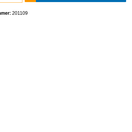
mmer:
201109