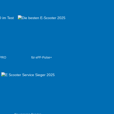
 PRO
für ePF-Pulse+