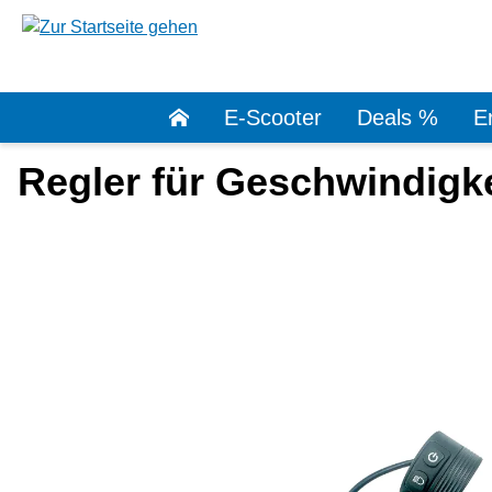
springen
Zur Hauptnavigation springen
E-Scooter
Deals %
Er
Regler für Geschwindigk
Bildergalerie überspringen