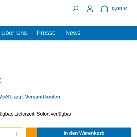
0,00 €
Ware
Über Uns
Presse
News
€
 MwSt. zzgl. Versandkosten
ügbar, Lieferzeit: Sofort verfügbar
Anzahl: Gib den gewünschten Wert ein oder
In den Warenkorb