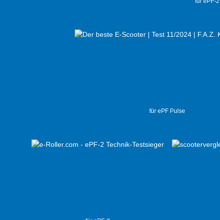
für ePF-
für ePF Pulse