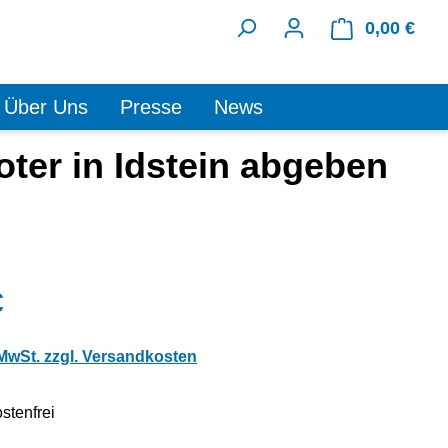
0,00 €
Ware
Über Uns
Presse
News
ter in Idstein abgeben
€
 MwSt. zzgl. Versandkosten
stenfrei