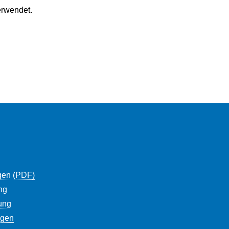
erwendet.
gen (PDF)
ng
ung
ngen