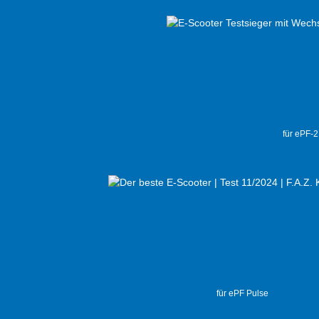
für ePF-
für ePF Pulse