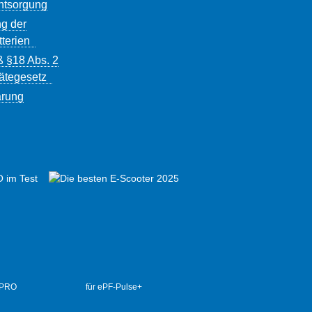
entsorgung
g der
tterien
ß §18 Abs. 2
rätegesetz
ärung
 PRO
für ePF-Pulse+