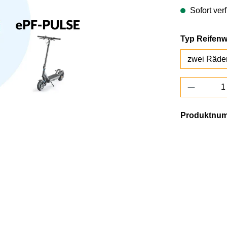
Sofort ver
Typ Reifen
Produkt 
Produktnu