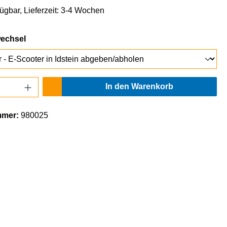
fügbar, Lieferzeit: 3-4 Wochen
auswählen
wechsel
Anzahl: Gib den gewünschten Wert ein oder
In den Warenkorb
mmer:
980025