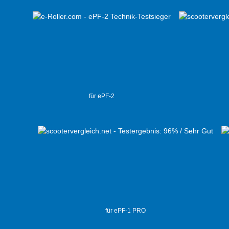
für ePF-2
für ePF-1 PRO