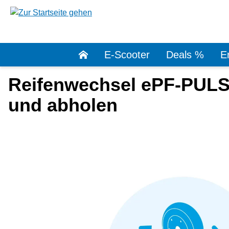
springen
Zur Hauptnavigation springen
E-Scooter
Deals %
Er
Reifenwechsel ePF-PULSE
und abholen
Bildergalerie überspringen