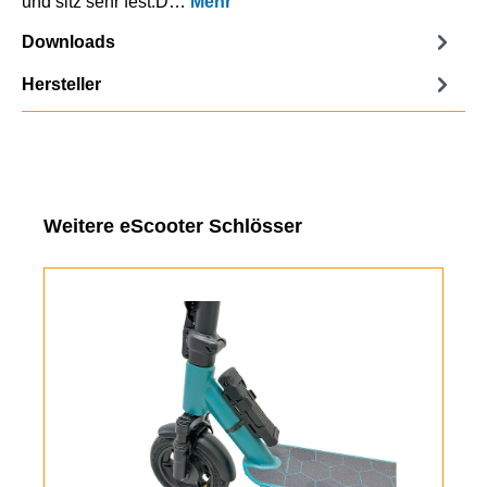
und sitz sehr fest.D…
Mehr
Downloads
Hersteller
Produktgalerie überspringen
Weitere eScooter Schlösser