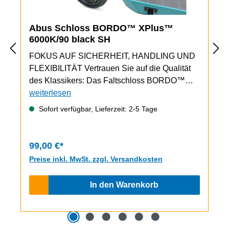
Abus Schloss BORDO™ XPlus™
6000K/90 black SH
FOKUS AUF SICHERHEIT, HANDLING UND
FLEXIBILITÄT Vertrauen Sie auf die Qualität
des Klassikers: Das Faltschloss BORDO™
6000K bietet guten Diebstahlschutz und
weiterlesen
praktisches Handling. Die beiliegende
Sofort verfügbar, Lieferzeit: 2-5 Tage
Halterung lässt sich leicht und sehr stabil am
eScooter Chassis befestigen. Damit wird das
Schloss sicher transportiert und ist immer
99,00 €*
dabei.Sechs 5 mm starke faltbare Stahlstäbe,
Preise inkl. MwSt. zzgl. Versandkosten
verbunden durch Spezialnieten,
zusammenzuklappen wie ein Zollstock – so
In den Warenkorb
sieht es aus, das Faltschloss BORDO 6000K.
Die Idee ist nicht neu, die Schlösser der Bordo
Familie von ABUS sind mittlerweile echte
Klassiker, ihre Funktionalität ist dennoch