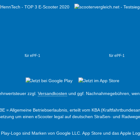
für ePF-1
für ePF-1
Mehrwertsteuer zzgl.
Versandkosten
und ggf. Nachnahmegebühren, wenn
ABE = Allgemeine Betriebserlaubnis, erteilt vom KBA (Kraftfahrtbundesam
ssetzung um einen eScooter legal auf deutschen Straßen- und Radweg
 Play-Logo sind Marken von Google LLC. App Store und das Apple Logo