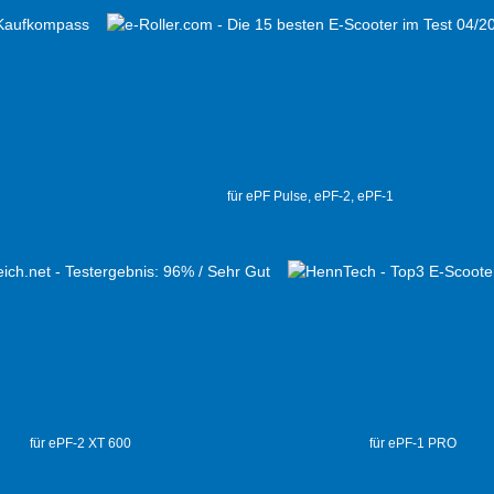
für ePF Pulse, ePF-2, ePF-1
für ePF-2 XT 600
für ePF-1 PRO