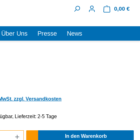
0,00 €
Ware
Über Uns
Presse
News
 MwSt. zzgl. Versandkosten
ügbar, Lieferzeit: 2-5 Tage
Anzahl: Gib den gewünschten Wert ein oder
In den Warenkorb