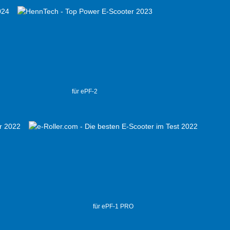
für ePF-2
für ePF-1 PRO