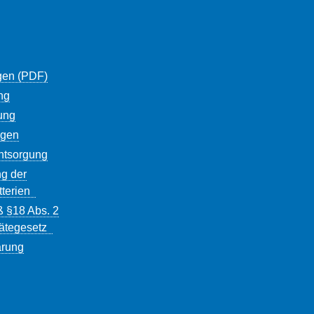
gen (PDF)
ng
ung
ngen
entsorgung
g der
tterien
ß §18 Abs. 2
rätegesetz
ärung