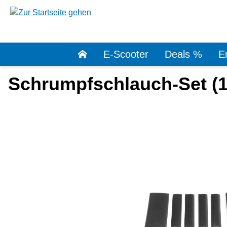
springen
Zur Hauptnavigation springen
E-Scooter
Deals %
Er
Schrumpfschlauch-Set (11
Bildergalerie überspringen