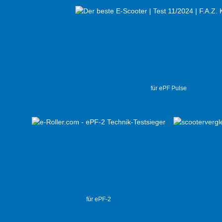
für ePF Pulse
für ePF-2