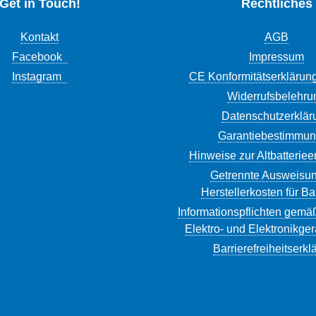
Get in Touch!
Rechtliches
Kontakt
AGB
Facebook
Impressum
Instagram
CE Konformitätserklärun
Widerrufsbelehru
Datenschutzerklär
Garantiebestimmu
Hinweise zur Altbatterie
Getrennte Ausweisun
Herstellerkosten für Ba
Informationspflichten gemä
Elektro- und Elektronikge
Barrierefreiheitserkl