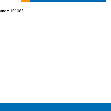
mmer:
101083