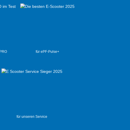
 PRO
für ePF-Pulse+
für unseren Service