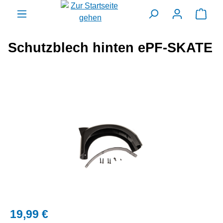
alt springen
Ware
Schutzblech hinten ePF-SKATE
Bildergalerie überspringen
19,99 €