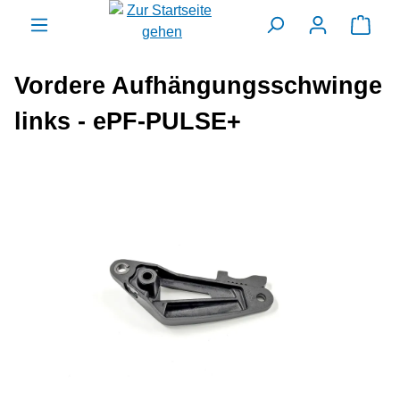
alt springen
Ware
Vordere Aufhängungsschwinge
links - ePF-PULSE+
Bildergalerie überspringen