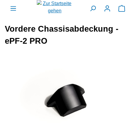
alt springen
Ware
Vordere Chassisabdeckung -
ePF-2 PRO
Bildergalerie überspringen