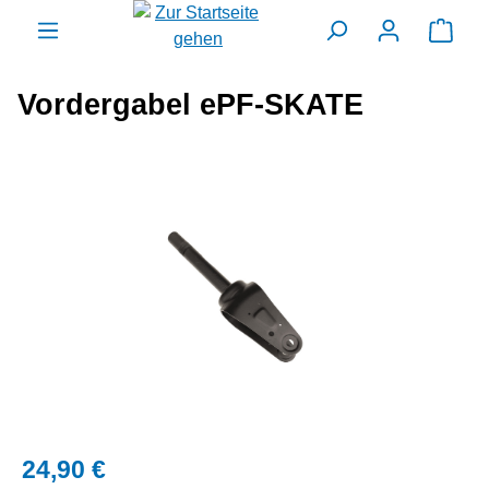
alt springen
Ware
Vordergabel ePF-SKATE
Bildergalerie überspringen
24,90 €