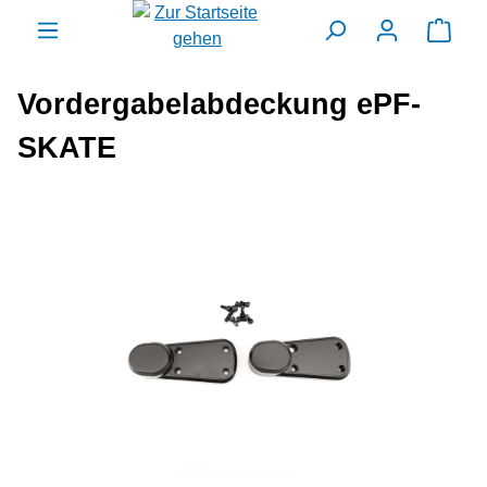
alt springen
Ware
Vordergabelabdeckung ePF-
SKATE
Bildergalerie überspringen