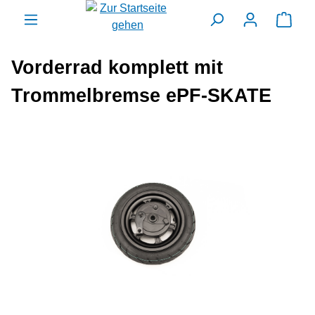
alt springen
Ware
Vorderrad komplett mit
Trommelbremse ePF-SKATE
Bildergalerie überspringen