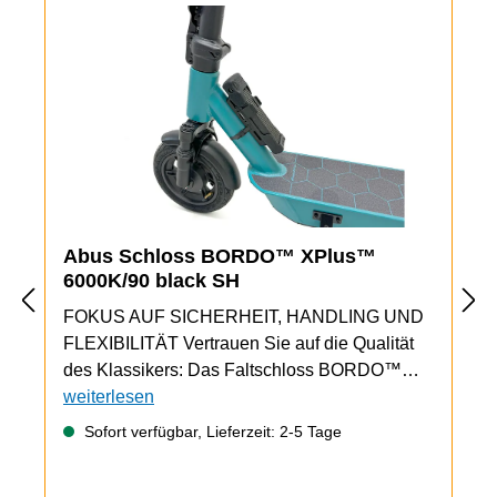
Abus Schloss BORDO™ XPlus™
6000K/90 black SH
FOKUS AUF SICHERHEIT, HANDLING UND
FLEXIBILITÄT Vertrauen Sie auf die Qualität
des Klassikers: Das Faltschloss BORDO™
6000K bietet guten Diebstahlschutz und
weiterlesen
praktisches Handling. Die beiliegende
Sofort verfügbar, Lieferzeit: 2-5 Tage
Halterung lässt sich leicht und sehr stabil am
eScooter Chassis befestigen. Damit wird das