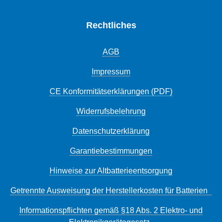
Abus Spannband SH6000 360mm für Bordo
SpezifikationUmfang [cm]: 90 Breite [mm]:
Rechtliches
64 Im Lieferumfang enthalten: Halterung
SH Gewicht [g]: 1330 Security Level Bike:
AGB
10 Bilder und Text Copyright ABUS August
Bremicker Söhne
Impressum
CE Konformitätserklärungen (PDF)
Widerrufsbelehrung
Datenschutzerklärung
Garantiebestimmungen
Hinweise zur Altbatterieentsorgung
Getrennte Ausweisung der Herstellerkosten für Batterien
Informationspflichten gemäß §18 Abs. 2 Elektro- und