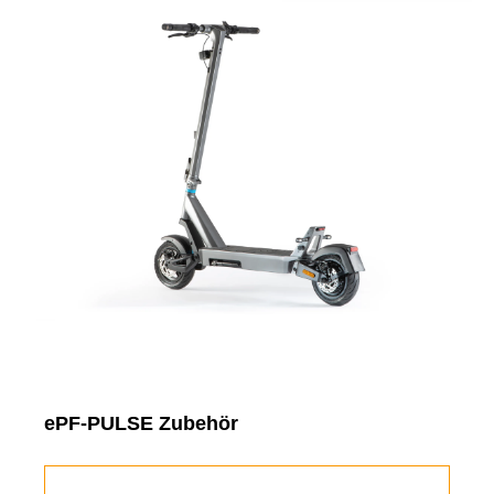
Produktgalerie überspringen
ePF-PULSE Zubehör