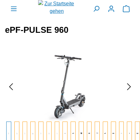
alt springen
Ware
ePF-PULSE 960
Bildergalerie überspringen