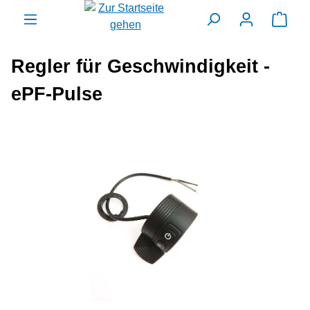
alt springen
Ware
Regler für Geschwindigkeit -
ePF-Pulse
Bildergalerie überspringen