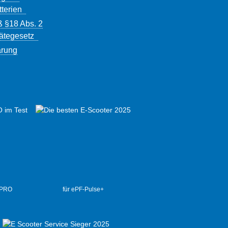
tterien
ß §18 Abs. 2
rätegesetz
ärung
 PRO
für ePF-Pulse+