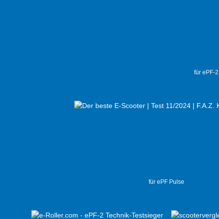
für ePF-
für ePF Pulse