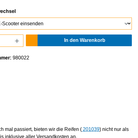
auswählen
wechsel
Anzahl: Gib den gewünschten Wert ein oder
In den Warenkorb
mmer:
980022
mal passiert, bieten wir die Reifen (
201039
)
nicht nur als
s inklusive aller Versandkosten an.