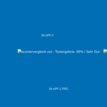
für ePF-2
für ePF-1 PRO