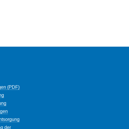
gen (PDF)
ng
ung
ngen
entsorgung
g der