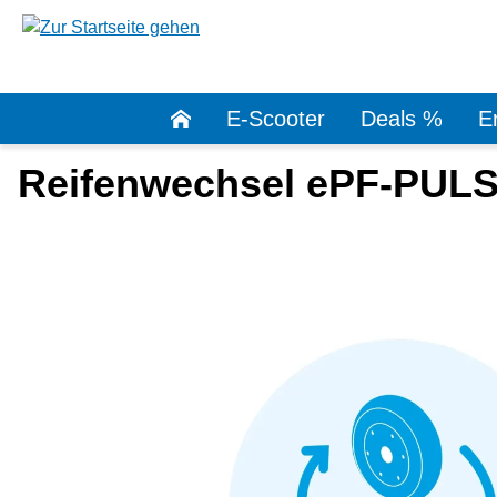
springen
Zur Hauptnavigation springen
E-Scooter
Deals %
Er
Reifenwechsel ePF-PULSE
Bildergalerie überspringen