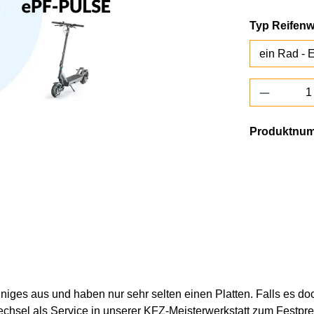
Typ Reifen
Produkt 
Produktnu
ges aus und haben nur sehr selten einen Platten. Falls es doch 
chsel als Service in unserer KFZ-Meisterwerkstatt zum Festprei