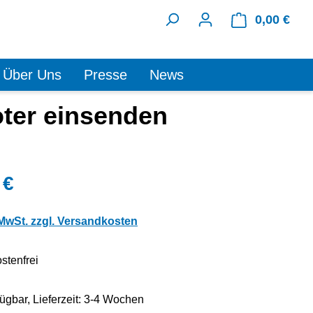
0,00 €
Ware
Über Uns
Presse
News
oter einsenden
 €
 MwSt. zzgl. Versandkosten
stenfrei
fügbar, Lieferzeit: 3-4 Wochen