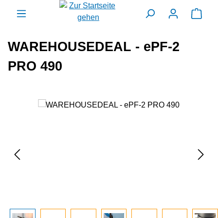
alt springen
Ware
WAREHOUSEDEAL - ePF-2
PRO 490
Bildergalerie überspringen