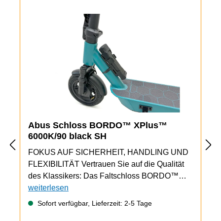
Abus Schloss BORDO™ XPlus™
6000K/90 black SH
FOKUS AUF SICHERHEIT, HANDLING UND
FLEXIBILITÄT Vertrauen Sie auf die Qualität
des Klassikers: Das Faltschloss BORDO™
6000K bietet guten Diebstahlschutz und
weiterlesen
praktisches Handling. Die beiliegende
Sofort verfügbar, Lieferzeit: 2-5 Tage
Halterung lässt sich leicht und sehr stabil am